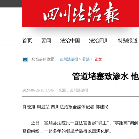
首页
要闻
法治中国
法治四川
特别报道
您当前的位置：
四川法治报
>
看法
>
正文
管道堵塞致渗水 他
2024-06-26 10:37:46
来源：
四川法治报
肖晓旭 周启堃 四川法治报全媒体记者 郭建民
近日，富顺县法院民一庭法官当起“群主”，“零距离”调解
赔偿纠纷，一起多年的邻里矛盾得以圆满化解。