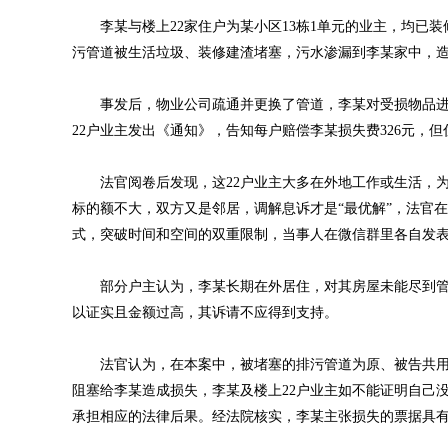
李某与楼上22家住户为某小区13栋1单元的业主，均已装修
污管道被生活垃圾、装修建渣堵塞，污水渗漏到李某家中，
事发后，物业公司疏通并更换了管道，李某对受损物品进行
22户业主发出《通知》，告知每户赔偿李某损失费326元，
法官阅卷后发现，这22户业主大多在外地工作或生活，为
标的额不大，双方又是邻居，调解息诉才是“最优解”，法官
式，突破时间和空间的双重限制，当事人在微信群里各自发
部分户主认为，李某长期在外居住，对其房屋未能尽到管
以证实且金额过高，其诉请不应得到支持。
法官认为，在本案中，被堵塞的排污管道为原、被告共用
阻塞给李某造成损失，李某及楼上22户业主如不能证明自己
承担相应的法律后果。经法院核实，李某主张损失的票据具