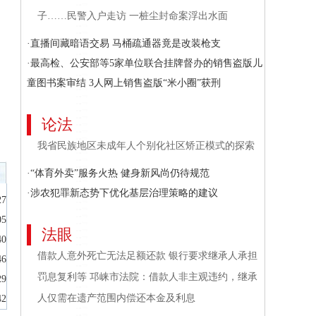
子……民警入户走访 一桩尘封命案浮出水面
·直播间藏暗语交易 马桶疏通器竟是改装枪支
·最高检、公安部等5家单位联合挂牌督办的销售盗版儿
童图书案审结 3人网上销售盗版“米小圈”获刑
论法
我省民族地区未成年人个别化社区矫正模式的探索
·“体育外卖”服务火热 健身新风尚仍待规范
·涉农犯罪新态势下优化基层治理策略的建议
27
05
法眼
40
借款人意外死亡无法足额还款 银行要求继承人承担
46
罚息复利等 邛崃市法院：借款人非主观违约，继承
29
人仅需在遗产范围内偿还本金及利息
42