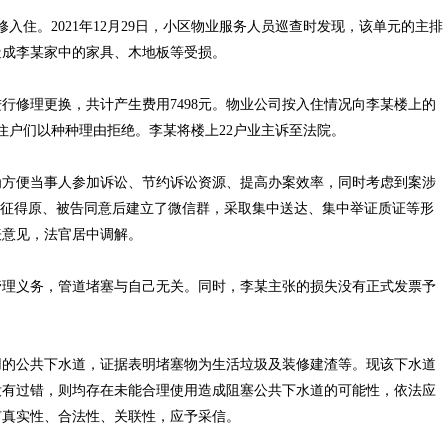
入住。2021年12月29日，小区物业服务人员巡查时发现，该单元的主排
造成李某家中的家具、木地板等受损。
修理更换，共计产生费用7498元。物业公司按入住情况向李某楼上的
但住户们以种种理由拒绝。李某将楼上22户业主诉至法院。
方便当事人参加诉讼、节约诉讼资源、提高办案效率，同时考虑到案涉
在征得原、被告同意后建立了微信群，采取集中送达、集中举证质证等形
表意见，法官居中调解。
理义务，管道堵塞与自己无关。同时，李某主张的损失没有正式发票予
的公共下水道，证据表明堵塞物为生活垃圾及装修建渣等。现该下水道
没有过错，则均存在未能合理使用造成阻塞公共下水道的可能性，依法应
有真实性、合法性、关联性，应予采信。