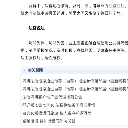
调解中，法官耐心倾听、及时回应，引导双方互谅互让。最终
随之向法院申请撤回起诉，邻里之间又恢复了往日的宁静。
法官说法
与邻为伴，与邻为善，业主应当正确合理使用公共排污管
据；清理受损情况，及时止损；查找原因、明确责任主体等
法主张权利，理性维权。
·四川法治报拟通过他荐（自荐）报送参评第36届中国新闻奖
·四川法治报拟通过自荐（他荐）报送参评第36届中国新闻奖
·法治四川客户端广告代理招商公告
·87岁老太告七子女 法官执结案子挽回亲情
·自贡女老板澳门旅游 被人盗刷40多万元
·盗贼拒捕 竟抽出猎刀砍向民警……