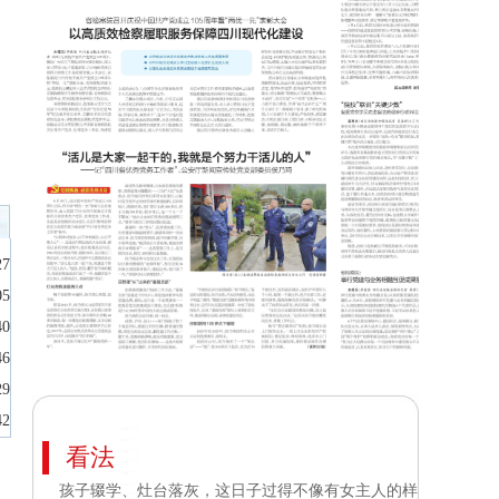
27
05
40
46
29
42
看法
孩子辍学、灶台落灰，这日子过得不像有女主人的样