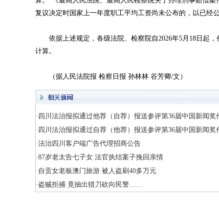
算。”《最高人民法院、最高人民检察院关于办理刑事赔偿案
复议决定时国家上一年度职工平均工资尚未公布的，以已经公
依据上述规定，各级法院、检察院自2026年5月18日起，作
计算。
（据人民法院报 检察日报 孙林林 谷芳卿/文）
·四川法治报拟通过他荐（自荐）报送参评第36届中国新闻奖
·四川法治报拟通过自荐（他荐）报送参评第36届中国新闻奖
·法治四川客户端广告代理招商公告
·87岁老太告七子女 法官执结案子挽回亲情
·自贡女老板澳门旅游 被人盗刷40多万元
·盗贼拒捕 竟抽出猎刀砍向民警……