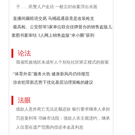
子……民警入户走访 一桩尘封命案浮出水面
·直播间藏暗语交易 马桶疏通器竟是改装枪支
·最高检、公安部等5家单位联合挂牌督办的销售盗版儿
童图书案审结 3人网上销售盗版“米小圈”获刑
论法
我省民族地区未成年人个别化社区矫正模式的探索
·“体育外卖”服务火热 健身新风尚仍待规范
·涉农犯罪新态势下优化基层治理策略的建议
法眼
借款人意外死亡无法足额还款 银行要求继承人承担
罚息复利等 邛崃市法院：借款人非主观违约，继承
人仅需在遗产范围内偿还本金及利息