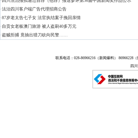
·四川法治报拟通过自荐（他荐）报送参评第36届中国新闻奖作品公示
·法治四川客户端广告代理招商公告
·87岁老太告七子女 法官执结案子挽回亲情
·自贡女老板澳门旅游 被人盗刷40多万元
·盗贼拒捕 竟抽出猎刀砍向民警……
联系电话：028-86966216（新闻爆料） 86966228（
四川