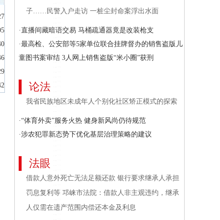
子……民警入户走访 一桩尘封命案浮出水面
27
05
·直播间藏暗语交易 马桶疏通器竟是改装枪支
40
·最高检、公安部等5家单位联合挂牌督办的销售盗版儿
46
童图书案审结 3人网上销售盗版“米小圈”获刑
29
论法
42
我省民族地区未成年人个别化社区矫正模式的探索
·“体育外卖”服务火热 健身新风尚仍待规范
·涉农犯罪新态势下优化基层治理策略的建议
法眼
借款人意外死亡无法足额还款 银行要求继承人承担
罚息复利等 邛崃市法院：借款人非主观违约，继承
人仅需在遗产范围内偿还本金及利息