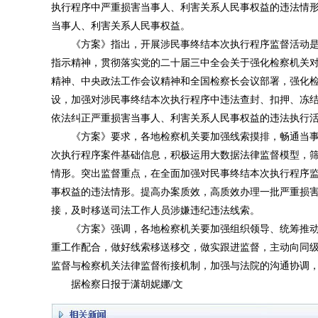
执行程序中严重损害当事人、利害关系人民事权益的违法情
当事人、利害关系人民事权益。
《方案》指出，开展涉民事终结本次执行程序监督活动是
指示精神，贯彻落实党的二十届三中全会关于强化检察机关
精神、中央政法工作会议精神和全国检察长会议部署，强化
设，加强对涉民事终结本次执行程序中违法查封、扣押、冻
依法纠正严重损害当事人、利害关系人民事权益的违法执行
《方案》要求，各地检察机关要加强线索摸排，畅通当事
次执行程序案件基础信息，积极运用大数据法律监督模型，
情形。突出监督重点，在全面加强对民事终结本次执行程序
事权益的违法情形。提高办案质效，高质效办理一批严重损
接，及时移送司法工作人员涉嫌违纪违法线索。
《方案》强调，各地检察机关要加强组织领导、统筹推动
重工作配合，做好线索移送移交，做实跟进监督，主动向同
监督与检察机关法律监督衔接机制，加强与法院的沟通协调
据检察日报于潇胡妮娜/文