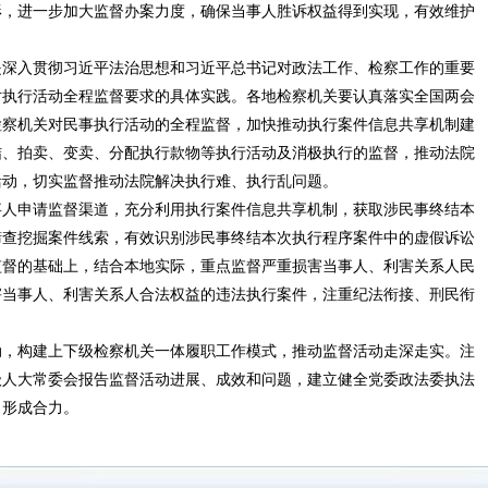
形，进一步加大监督办案力度，确保当事人胜诉权益得到实现，有效维护
深入贯彻习近平法治思想和习近平总书记对政法工作、检察工作的重要
对执行活动全程监督要求的具体实践。各地检察机关要认真落实全国两会
检察机关对民事执行活动的全程监督，加快推动执行案件信息共享机制建
结、拍卖、变卖、分配执行款物等执行活动及消极执行的监督，推动法院
活动，切实监督推动法院解决执行难、执行乱问题。
人申请监督渠道，充分利用执行案件信息共享机制，获取涉民事终结本
筛查挖掘案件线索，有效识别涉民事终结本次执行程序案件中的虚假诉讼
监督的基础上，结合本地实际，重点监督严重损害当事人、利害关系人民
害当事人、利害关系人合法权益的违法执行案件，注重纪法衔接、刑民衔
，构建上下级检察机关一体履职工作模式，推动监督活动走深走实。注
级人大常委会报告监督活动进展、成效和问题，建立健全党委政法委执法
，形成合力。