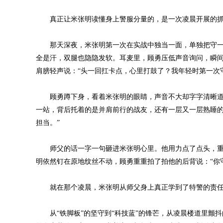
真正让米张明读懂身上警服分量的，是一次凌晨开展的抓
那天深夜，米张明第一次在实战中独当一面，单独把守一
全是汗，双腿也隐隐发软。耳麦里，顾勇压低声音询问，瞬
肩膀轻声说：“头一回扛卡点，心里打鼓了？我年轻时第一次
顾勇蹲下身，看着米张明的眼睛，声音不大却字字清晰道：
一站，背后托着的是并肩前行的战友，还有一层又一层熟睡
担当。”
师父的话一字一句砸进米张明心里。他用力点了点头，重
明依然钉在原地纹丝不动，顾勇重重拍了拍他的后背说：“你
就在那个凌晨，米张明从师父身上真正学到了特警的责任
从“铁脚板”的坚守到“科技蓝”的锋芒，从凌晨楼道里颤