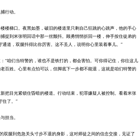
捕行动。
楼楼梯口。夜黑如墨，破旧的楼道里只剩自己狂跳的心跳声，他的手心
间捕捉到米张明回话中那一丝颤抖。顾勇悄悄折回一楼，伸手按住徒弟的
守通道，双腿抖得比你厉害。这不丢人，说明你心里装着事儿。”
“咱们当特警的，谁也不是铁打的，都会害怕。可你得记住，你往这儿
的老百姓。心里有点怕可以，但脚底下一步都不能退，这就是咱们特警的
新把目光紧锁住昏暗的楼道。行动结束，犯罪嫌疑人被控制。看着米张
守住了。”
与担当。
抖的双腿到危急关头寸步不退的身影，这对师徒之间的信念交接，见证了