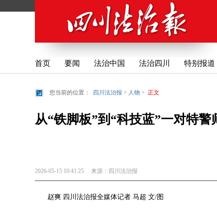
首页
要闻
法治中国
法治四川
特别报道
您当前的位置：
四川法治报
>
人物
>
正文
从“铁脚板”到“科技蓝”一对特警
2026-05-15 10:41:25
来源：
四川法治报
赵爽 四川法治报全媒体记者 马超 文/图