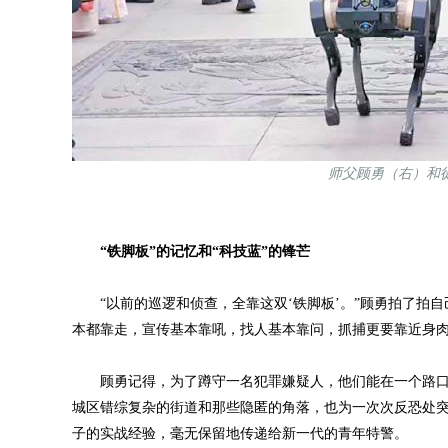
师父顾勇（右）和
“铁脚板”的记忆和“科技蓝”的锋芒
“以前的巡逻和侦查，全靠这双‘铁脚板’。”顾勇拍了拍自
本都靠走，宣传基本靠吼，找人基本靠问，抓捕更要靠近身
顾勇记得，为了蹲守一名犯罪嫌疑人，他们能在一个路口
城区错综复杂的街道和那些隐匿的角落，也为一次次反恐处
子的实战经验，毫无保留地传递给新一代的青年特警。