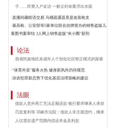
子……民警入户走访 一桩尘封命案浮出水面
·直播间藏暗语交易 马桶疏通器竟是改装枪支
·最高检、公安部等5家单位联合挂牌督办的销售盗版儿
童图书案审结 3人网上销售盗版“米小圈”获刑
论法
我省民族地区未成年人个别化社区矫正模式的探索
·“体育外卖”服务火热 健身新风尚仍待规范
·涉农犯罪新态势下优化基层治理策略的建议
法眼
借款人意外死亡无法足额还款 银行要求继承人承担
罚息复利等 邛崃市法院：借款人非主观违约，继承
人仅需在遗产范围内偿还本金及利息