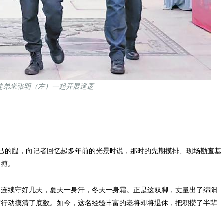
徒弟米张明（左）一起开展巡逻
己的腿，向记者回忆起多年前的光景时说，那时的先期摸排、现场勘查基
肉搏。
连续守好几天，夏天一身汗，冬天一身霜。正是这双脚，丈量出了绵阳
突行动摸清了底数。如今，这名经验丰富的老将即将退休，把积攒了半辈