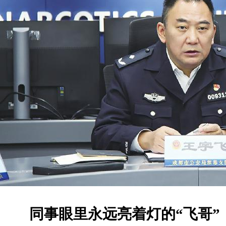
同事眼里永远亮着灯的“飞哥”