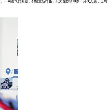
神、一句语气的偏差，都要重新拍摄，只为在剧情中多一分代入感，让网