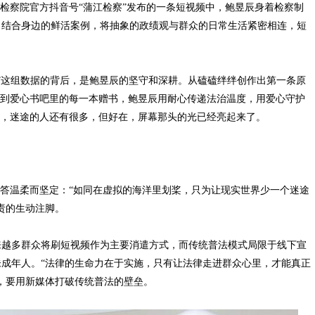
检察院官方抖音号“蒲江检察”发布的一条短视频中，鲍昱辰身着检察制
，结合身边的鲜活案例，将抽象的政绩观与群众的日常生活紧密相连，短
检察”这组数据的背后，是鲍昱辰的坚守和深耕。从磕磕绊绊创作出第一条原
影到爱心书吧里的每一本赠书，鲍昱辰用耐心传递法治温度，用爱心守护
里，迷途的人还有很多，但好在，屏幕那头的光已经亮起来了。
答温柔而坚定：“如同在虚拟的海洋里划桨，只为让现实世界少一个迷途
责的生动注脚。
来越多群众将刷短视频作为主要消遣方式，而传统普法模式局限于线下宣
成年人。“法律的生命力在于实施，只有让法律走进群众心里，才能真正
，要用新媒体打破传统普法的壁垒。