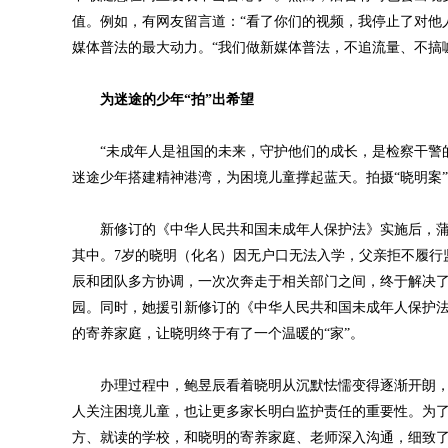
值。例如，有网友留言道：“看了你们的视频，我停止了对他
媒体普法的最大动力。“我们做新媒体普法，不追流量、不搞
为迷途的少年“拍”出希望
“未成年人是祖国的未来，守护他们的成长，是检察干警的
迷途少年搭建精神港湾，为困境儿童撑起蓝天。拍摄“晓明案
新修订的《中华人民共和国未成年人保护法》实施后，蒲江
其中。7岁的晓明（化名）因无户口无法入学，父亲拒不履行
辰和团队多方协调，一次次奔走于相关部门之间，终于解决
园。同时，她援引新修订的《中华人民共和国未成年人保护
的寄养家庭，让晓明终于有了一个温暖的“家”。
办理过程中，鲍昱辰看着晓明从沉默怯懦变得逐渐开朗，
人关注困境儿童，也让更多家长明白监护责任的重要性。为
方、就读的学校，和晓明的寄养家庭、老师深入沟通，细致