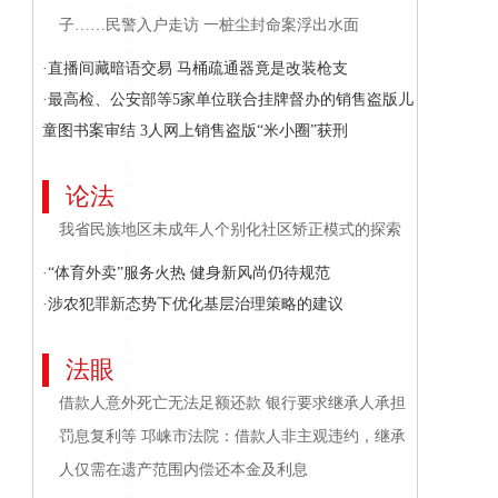
子……民警入户走访 一桩尘封命案浮出水面
·直播间藏暗语交易 马桶疏通器竟是改装枪支
·最高检、公安部等5家单位联合挂牌督办的销售盗版儿
童图书案审结 3人网上销售盗版“米小圈”获刑
论法
我省民族地区未成年人个别化社区矫正模式的探索
·“体育外卖”服务火热 健身新风尚仍待规范
·涉农犯罪新态势下优化基层治理策略的建议
法眼
借款人意外死亡无法足额还款 银行要求继承人承担
罚息复利等 邛崃市法院：借款人非主观违约，继承
人仅需在遗产范围内偿还本金及利息