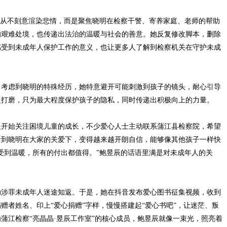
从不刻意渲染悲情，而是聚焦晓明在检察干警、寄养家庭、老师的帮助
的艰难处境，也传递出法治的温暖与社会的善意。她反复修改脚本，删除
感受到未成年人保护工作的意义，也让更多人了解到检察机关在守护未成
考虑到晓明的特殊经历，她特意避开可能刺激到孩子的镜头，耐心引导
复打磨，只为最大程度保护孩子的隐私，同时传递出积极向上的力量。
开始关注困境儿童的成长，不少爱心人士主动联系蒲江县检察院，希望
看到晓明在大家的关爱下，变得越来越开朗自信，能够像其他孩子一样快
受到温暖，所有的付出都值得。”鲍昱辰的话语里满是对未成年人的关
助涉罪未成年人迷途知返。于是，她在抖音发布爱心图书征集视频，收到
赠者姓名、印上“爱心捐赠”字样，慢慢搭建起“爱心书吧”，让迷茫、叛
蒲江检察“亮晶晶·昱辰工作室”的核心成员，鲍昱辰就像一束光，照亮着