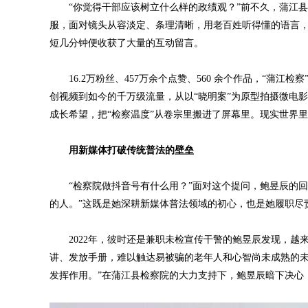
“你觉得干部应该树立什么样的政绩观？”前不久，蒲江县
服，面对镜头从容淡定、条理清晰，用老百姓听得懂的语言
短几分钟便收获了大量的互动留言。
16.2万粉丝、457万余个点赞、560 余个作品，“蒲江
创视频到如今的千万级流量，从以“晓明案”为原型拍摄微电
成长希望，把“检察温度”从卷宗里搬进了屏幕里。现实世界
用新媒体打破传统普法的壁垒
“检察院做抖音号有什么用？”面对这个提问，鲍昱辰的回
的人。”这既是她深耕新媒体普法领域的初心，也是她履职尽
2022年，彼时还是兼职未检宣传干警的鲍昱辰发现，越
讲、发放手册，难以触达易被骗的老年人和心智尚未成熟的未
发挥作用。”在蒲江县检察院的大力支持下，鲍昱辰暗下决心