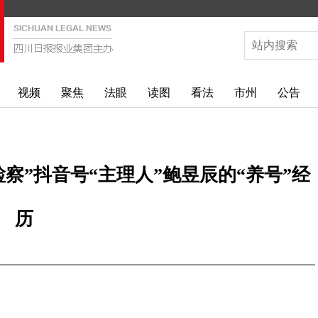
视频
聚焦
法眼
读图
看法
市州
公告
察”抖音号“主理人”鲍昱辰的“养号”经
历