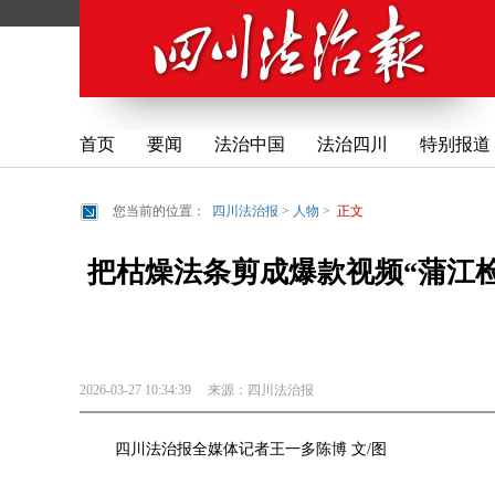
首页
要闻
法治中国
法治四川
特别报道
您当前的位置：
四川法治报
>
人物
>
正文
把枯燥法条剪成爆款视频“蒲江检
2026-03-27 10:34:39
来源：
四川法治报
四川法治报全媒体记者王一多陈博 文/图