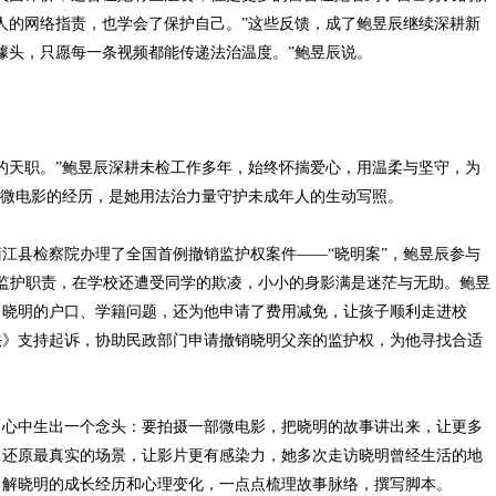
人的网络指责，也学会了保护自己。”这些反馈，成了鲍昱辰继续深耕新
噱头，只愿每一条视频都能传递法治温度。”鲍昱辰说。
天职。”鲍昱辰深耕未检工作多年，始终怀揣爱心，用温柔与坚守，为
”微电影的经历，是她用法治力量守护未成年人的生动写照。
县检察院办理了全国首例撤销监护权案件——“晓明案”，鲍昱辰参与
监护职责，在学校还遭受同学的欺凌，小小的身影满是迷茫与无助。鲍昱
了晓明的户口、学籍问题，还为他申请了费用减免，让孩子顺利走进校
法》支持起诉，协助民政部门申请撤销晓明父亲的监护权，为他寻找合适
心中生出一个念头：要拍摄一部微电影，把晓明的故事讲出来，让更多
了还原最真实的场景，让影片更有感染力，她多次走访晓明曾经生活的地
了解晓明的成长经历和心理变化，一点点梳理故事脉络，撰写脚本。