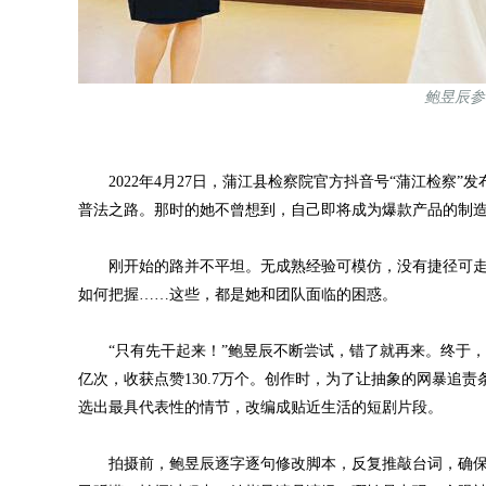
鲍昱辰参
2022年4月27日，蒲江县检察院官方抖音号“蒲江检察”
普法之路。那时的她不曾想到，自己即将成为爆款产品的制
刚开始的路并不平坦。无成熟经验可模仿，没有捷径可走
如何把握……这些，都是她和团队面临的困惑。
“只有先干起来！”鲍昱辰不断尝试，错了就再来。终于，
亿次，收获点赞130.7万个。创作时，为了让抽象的网暴追
选出最具代表性的情节，改编成贴近生活的短剧片段。
拍摄前，鲍昱辰逐字逐句修改脚本，反复推敲台词，确保