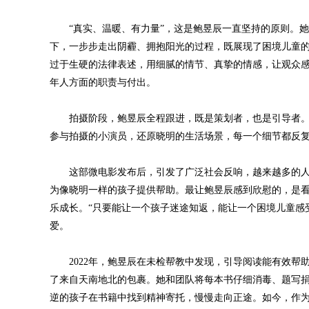
“真实、温暖、有力量”，这是鲍昱辰一直坚持的原则。她
下，一步步走出阴霾、拥抱阳光的过程，既展现了困境儿童
过于生硬的法律表述，用细腻的情节、真挚的情感，让观众
年人方面的职责与付出。
拍摄阶段，鲍昱辰全程跟进，既是策划者，也是引导者。
参与拍摄的小演员，还原晓明的生活场景，每一个细节都反
这部微电影发布后，引发了广泛社会反响，越来越多的人
为像晓明一样的孩子提供帮助。最让鲍昱辰感到欣慰的，是
乐成长。“只要能让一个孩子迷途知返，能让一个困境儿童感
爱。
2022年，鲍昱辰在未检帮教中发现，引导阅读能有效帮
了来自天南地北的包裹。她和团队将每本书仔细消毒、题写捐
逆的孩子在书籍中找到精神寄托，慢慢走向正途。如今，作为