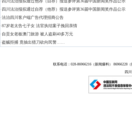
·四川法治报拟通过他荐（自荐）报送参评第36届中国新闻奖作品公示
·四川法治报拟通过自荐（他荐）报送参评第36届中国新闻奖作品公示
·法治四川客户端广告代理招商公告
·87岁老太告七子女 法官执结案子挽回亲情
·自贡女老板澳门旅游 被人盗刷40多万元
·盗贼拒捕 竟抽出猎刀砍向民警……
联系电话：028-86966216（新闻爆料） 86966228（
四川