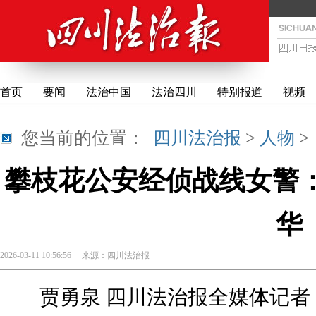
首页
要闻
法治中国
法治四川
特别报道
视频
您当前的位置：
四川法治报
>
人物
攀枝花公安经侦战线女警：
华
2026-03-11 10:56:56
来源：
四川法治报
贾勇泉 四川法治报全媒体记者 唐