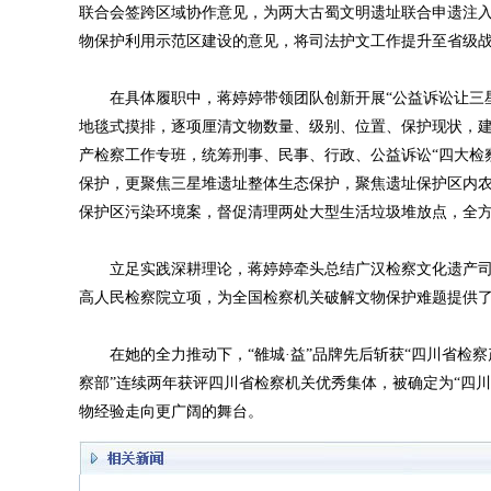
联合会签跨区域协作意见，为两大古蜀文明遗址联合申遗注入坚
物保护利用示范区建设的意见，将司法护文工作提升至省级
在具体履职中，蒋婷婷带领团队创新开展“公益诉讼让三星
地毯式摸排，逐项厘清文物数量、级别、位置、保护现状，
产检察工作专班，统筹刑事、民事、行政、公益诉讼“四大检
保护，更聚焦三星堆遗址整体生态保护，聚焦遗址保护区内农
保护区污染环境案，督促清理两处大型生活垃圾堆放点，全
立足实践深耕理论，蒋婷婷牵头总结广汉检察文化遗产司
高人民检察院立项，为全国检察机关破解文物保护难题提供了可
在她的全力推动下，“雒城·益”品牌先后斩获“四川省检察产
察部”连续两年获评四川省检察机关优秀集体，被确定为“四
物经验走向更广阔的舞台。