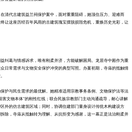
在清代古建筑益兰祠保护案中，面对重重阻碍，她顶住压力、迎难而
最终让这座历经百年风雨的古建筑瑰宝摆脱损毁危机，重焕历史光彩，让
益纠葛与情感诉求，唯有刚柔并济，方能破解困局。龙居寺中殿作为重
信众日常需求与文物安全保护冲突的典型写照。办案初期，寺庙的抵触情
进。
保护与民生需求的最优解。她精准适用宗教事务条例、文物保护法等法
损害文物本体”的刚性红线；联合民族宗教部门主动沟通疏导，耐心讲解
护区外的仿古建筑区域；同时，协调住建部门量身设计传统木构建设方
利拆除，寺庙从抵触转为理解、从抗拒变为感谢，这一幕正是法治刚柔并