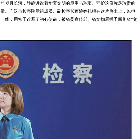
年岁月长河，静静诉说着华夏文明的厚重与璀璨。守护这份弥足珍贵的
力量。广汉市检察院党组成员、副检察长蒋婷婷扎根在这片热土上，以担
一线，用实干诠释了初心使命，被省委宣传部、省文物局授予四川省“文