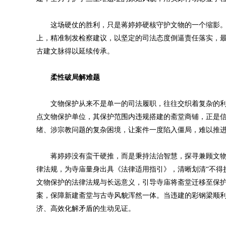
这场硬仗的胜利，只是蒋婷婷硬核守护文物的一个缩影。
上，精准制发检察建议，以坚定的司法态度倒逼责任落实，
古建文脉得以延续传承。
柔性破局解难题
文物保护从来不是单一的司法履职，往往交织着复杂的利
点文物保护单位，其保护范围内违规搭建的斋堂商铺，正是
绪、涉宗教问题的复杂困境，让案件一度陷入僵局，难以推
蒋婷婷没有蛮干硬推，而是秉持法治智慧，探寻兼顾文物
律法规，为寺庙量身出具《法律适用指引》，清晰划清“不得
文物保护的法律法规与长远意义，引导寺庙将斋堂迁移至保
案，保障新建斋堂与古寺风貌浑然一体。当违建的彩钢梁顺
济、高效化解矛盾的生动见证。