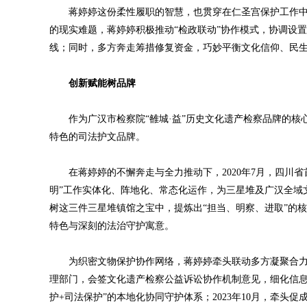
蒋婷婷这份柔性履职的智慧，也贯穿在仁圣宫保护工作中。
的现实难题，蒋婷婷积极推动“检政联动”协作模式，协调设
线；同时，多方奔走筹措修复资金，巧妙平衡文化信仰、民
创新赋能树品牌
作为广汉市检察院“雒城·益”历史文化遗产检察品牌的核
特色的司法护文品牌。
在蒋婷婷的不懈奔走与全力推动下，2020年7月，四川省
明”工作实体化、阵地化、常态化运作，为三星堆及广汉全域
树这三件三星堆镇馆之宝中，提炼出“担当、明察、进取”的核
特色与深刻的法治守护寓意。
为织密文物保护协作网络，蒋婷婷牵头联动多方凝聚合力：2
理部门，会签文化遗产检察公益诉讼协作机制意见，细化信息
护+司法保护”的本地化协同守护体系；2023年10月，牵