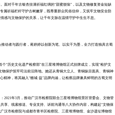
面对千年古银杏挂满祈福红绸的“甜蜜烦恼”，以及文物修复资金短缺
置专属祈福栏杆守护古树嫩芽，既尊重群众民俗信仰，又筑牢文物安全防
生情感与文物保护的关系，让千年文脉在温情守护中生生不息。
心推动者与践行者，蒋婷婷以创新为笔、以实干为墨，全力打造独具古蜀
首个“历史文化遗产检察部”在三星堆博物馆正式挂牌成立，实现“检护文
文物保护筑牢司法前沿阵地。她还从青铜大立人、青铜纵目面具、青铜神
心精神，将其融入“雒城·益”品牌内涵，让检察品牌兼具鲜明的古蜀文明
021年3月，推动广汉市检察院联合三星堆博物馆景区管委会、文物管
共享、线索移送、专业支持、诉前沟通等八大协作内容，构建起“文物保
头促成广汉市检察院与成都市青羊区检察院、三星堆博物馆、金沙遗址博物馆