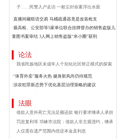
子……民警入户走访 一桩尘封命案浮出水面
·直播间藏暗语交易 马桶疏通器竟是改装枪支
·最高检、公安部等5家单位联合挂牌督办的销售盗版儿
童图书案审结 3人网上销售盗版“米小圈”获刑
论法
我省民族地区未成年人个别化社区矫正模式的探索
·“体育外卖”服务火热 健身新风尚仍待规范
·涉农犯罪新态势下优化基层治理策略的建议
法眼
借款人意外死亡无法足额还款 银行要求继承人承担
罚息复利等 邛崃市法院：借款人非主观违约，继承
人仅需在遗产范围内偿还本金及利息