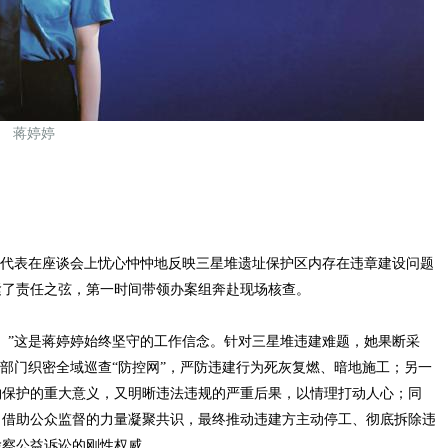
蒋婷婷
代表在座谈会上忧心忡忡地反映三星堆遗址保护区内存在违章建设问题
紧了责任之弦，第一时间带领办案组奔赴现场核查。
”这是蒋婷婷始终坚守的工作信念。针对三星堆违建难题，她果断采
能部门织密全域巡查“防控网”，严防违建行为死灰复燃、暗地施工；另一
物保护的重大意义，又明晰违法违规的严重后果，以情理打动人心；同
，借助公众监督的力量凝聚共识，最终推动违建方主动停工、彻底拆除违
检察公益诉讼的刚性权威。