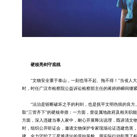
硬核亮剑守底线
“文物安全重于泰山，一刻也等不起、拖不得！”当省人大
时，时任广汉市检察院公益诉讼检察部主任的蒋婷婷瞬间绷
“法治是斩断破坏之手的利剑，也是抚平文明伤痕的良方。
取“三管齐下”的硬核举措：一方面，督促属地政府及相关职
方面，深入违建当事人家中，耐心开展释法说理，既讲清文
时，组织公开听证会，邀请文物保护专家现场论证违建危害
建，全力守护了三星堆遗址的原始风貌，用实际行动彰显了