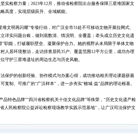
实检察力量；2023年12月，推动省检察院出台服务保障三星堆国家文
战略高度，实现层级跃升、全域赋能。
堆文明再闪耀”专项行动，对广汉全市31处不可移动文物开展拉网式、
建立详实问题台账，做到底数清、情况明、全覆盖；牵头成立历史文化遗
察”职能，打破履职壁垒、凝聚保护合力。她的视野从未局限于单体文物
村人居环境整治，走访排查居民35户、覆盖范围12平方公里，成功办理
方位守护三星堆遗址的周边生态与历史风貌。
法保护的创新经验、协作模式与办案心得，成功推动相关理论课题获最
复制、可推广的“广汉样本”，进一步夯实“雒城·益”品牌的理论根基。
品特色品牌”“四川省检察机关十佳文化品牌”等殊荣，“历史文化遗产检
川省人民检察院公益诉讼检察现场教学实践示范基地”，让广汉司法保护文