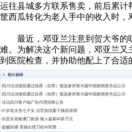
运往县城多方联系售卖，前后累计帮
筐西瓜转化为老人手中的收入时，
最近，邓亚兰注意到贺大爷的听
难。为解决这个新问题，邓亚兰又主
到医院检查，并协助他配上了合适
·四川法治报拟通过他荐（自荐）报送参评第36届中国新闻奖作品公示
·四川法治报拟通过自荐（他荐）报送参评第36届中国新闻奖作品公示
·法治四川客户端广告代理招商公告
·87岁老太告七子女 法官执结案子挽回亲情
·自贡女老板澳门旅游 被人盗刷40多万元
·盗贼拒捕 竟抽出猎刀砍向民警……