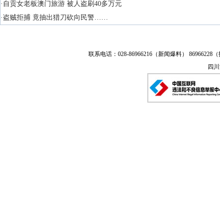
·自贡女老板澳门旅游 被人盗刷40多万元
·盗贼拒捕 竟抽出猎刀砍向民警……
联系电话：028-86966216（新闻爆料） 86966228（
四川