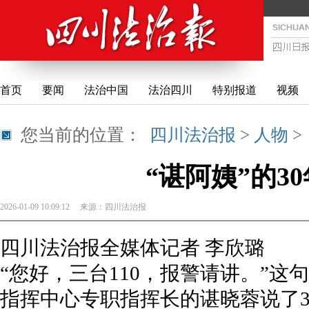
首页
要闻
法治中国
法治四川
特别报道
视频
您当前的位置：
四川法治报
>
人物
“谌阿姨”的30
2026-01-09 10:09:12
来源：
四川法治报
四川法治报全媒体记者 李欣璐
“您好，三台110，报警请讲。”
指挥中心专职指挥长的谌晓蓉说了3