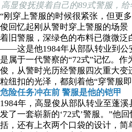
高显俊抚摸着自己的89式警服，
“刚穿上警服的时候很紧张，但更多
俊回忆起刚从警时穿上警服的场景
着旧警服，深绿色的布料已微微泛
——这是他1984年从部队转业到
是属于一代警察的“72式”记忆。
俊，从警时光历经警服四次重大变
粒纽扣的光泽，都刻着他“穿警服即
危险任务冲在前 警服是他的铠甲
1984年，高显俊从部队转业至蓬
发了一套崭新的‘72式’警服。”他
括，还有上衣两个口袋的设计，简