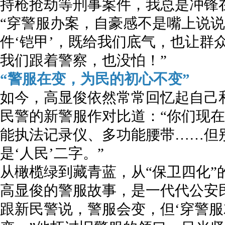
持枪抢劫等刑事案件，我总是冲锋
“穿警服办案，自豪感不是嘴上说说
件‘铠甲’，既给我们底气，也让群
我们跟着警察，也没怕！”
“警服在变，为民的初心不变”
如今，高显俊依然常常回忆起自己
民警的新警服作对比道：“你们现
能执法记录仪、多功能腰带……但
是‘人民’二字。”
从橄榄绿到藏青蓝，从“保卫四化”
高显俊的警服故事，是一代代公安
跟新民警说，警服会变，但‘穿警服