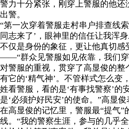
警力十分紧张，刚穿上警服的他还
出警。
“第一次穿着警服走村串户排查线索
同志来了’，眼神里的信任让我浑身
不仅是身份的象征，更让他真切感受
——“群众见警服如见依靠，我们穿
对警服的重视，贯穿了高显俊的整
有它的‘精气神’。不管样式怎么变
姓看警服，看的是‘有事找警察’的
是‘必须护好民安’的使命。”高显俊
在高显俊的记忆里，警服最“提气”
线。“我的警察生涯，参与的几乎全