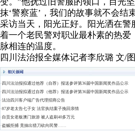
变。”他抚过旧警服的领口，目光坚
抹‘警察蓝’，我们的故事就不会结束
采访当天，阳光正好。阳光洒在警
着一个老民警对职业最朴素的热爱
脉相连的温度。
四川法治报全媒体记者李欣璐 文/
·四川法治报拟通过他荐（自荐）报送参评第36届中国新闻奖作品公示
·四川法治报拟通过自荐（他荐）报送参评第36届中国新闻奖作品公示
·法治四川客户端广告代理招商公告
·87岁老太告七子女 法官执结案子挽回亲情
·自贡女老板澳门旅游 被人盗刷40多万元
·盗贼拒捕 竟抽出猎刀砍向民警……