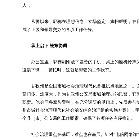
人”。
从警以来，郭骢在理想信念上立场坚定、旗帜鲜明，在日
成了上级和领导交办的各项工作任务。
承上启下 统筹协调
办公室里，郭骢刚刚放下发烫的手机，桌上的座机铃声又响
凌晨下班……繁忙时，这就是郭骢的工作状态。
甘孜州是全国市域社会治理现代化首批试点地区之一。面
部门多、难度大，作为甘孜州公安局市域治理办的民警，郭
职责。他会同各牵头警种，在充分调研的基础上，先后参与
州市域社会治理现代化社会治安综合治理组的实施方案》，明确
个县（市）公安局的工作职责，确保了各项任务有序推进。
社会治理重点在基层，难点也在基层。针对“电信网络诈”“