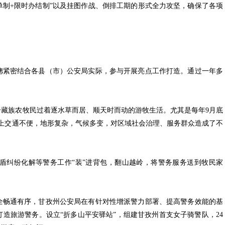
单制+限时办结制”以及挂图作战、倒排工期的形式全力攻坚，确保了各项
紧密结合各县（市）公安局实际，参与开展亮点工作打造。通过一年多
藏族农牧民过着逐水草而居、顺天时而动的游牧生活。尤其是每年9月底
上交通不便，地形复杂，气候多变，对区域社会治理、服务群众造成了不
纠纷化解等警务工作“装”进背包，翻山越岭，将警务服务送到牧民家
全畅通有序，甘孜州公安局在有针对性增派警力部署、提高警务效能的基
造旅游警务。设立“折多山平安驿站”，组建甘孜州首支女子骑警队，24