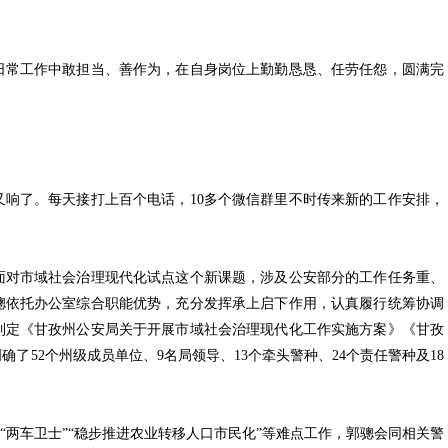
常工作中敢担当、善作为，在自身岗位上勤勤恳恳、任劳任怨，圆满完
了。每天接打上百个电话，10多个微信群里不时传来新的工作安排，
对市域社会治理现代化试点这个新课题，涉及公安部分的工作任务重、
骢依托办公室综合职能优势，充分发挥承上启下作用，认真履行统筹协调
制定《甘孜州公安局关于开展市域社会治理现代化工作实施方案》《甘孜
了52个州级成员单位、9名局领导、13个牵头警种、24个责任警种及18
两车卫士”“稳步推进农业转移人口市民化”等难点工作，郭骢会同相关警