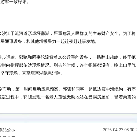
往游客一致好评。
塞金沙江干流河道形成堰塞湖，严重危及人民群众的生命财产安全。为了将
卫星通讯设备，和其他增援警力一起连夜赶赴事发地。
运输。郭骢和同事轮流背着30公斤重的设备，一路翻山越岭，终于抵
实时向指挥部传达现场情况。刚去的时候，连个帐篷都没有，晚上山里气
起坚守现场，直至堰塞湖隐患消除。
局闻令而动，第一时间启动应急预案。郭骢和同事一起抵达震中海螺沟，有序
巡逻过程中，郭骢发现一名老人孤独无助地站在受损房屋前，冒着余震的
作品公示
2026-04-27 08:30: