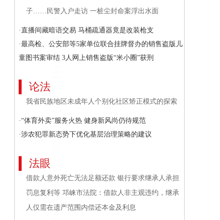
子……民警入户走访 一桩尘封命案浮出水面
·直播间藏暗语交易 马桶疏通器竟是改装枪支
·最高检、公安部等5家单位联合挂牌督办的销售盗版儿
童图书案审结 3人网上销售盗版“米小圈”获刑
论法
我省民族地区未成年人个别化社区矫正模式的探索
·“体育外卖”服务火热 健身新风尚仍待规范
·涉农犯罪新态势下优化基层治理策略的建议
法眼
借款人意外死亡无法足额还款 银行要求继承人承担
罚息复利等 邛崃市法院：借款人非主观违约，继承
人仅需在遗产范围内偿还本金及利息