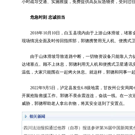
小时疏导交通、实施救援，免费提供高反应急物资，受到过
危急时刻 忠诚担当
2018年10月10日，白玉县境内由于上游山体滑坡，堵
现场情况全面及时传回指挥部，郭骢携警用无人机、便携式
由于山体滑坡导致道路中断，一切物资设备只能靠人力徒步
达堵塞点。顾不上休息，郭骢利用无人机和便携式卫星通讯
温低，大家只能围在一起烤火休息。就这样，郭骢和同事一
2022年9月5日，泸定县发生6.8级地震，甘孜州公安
开展抢险救援工作。郭骢不畏余震连连，奋战一线。在一次
威胁，郭骢帮助老人拿出衣物，将其安全送到了安置点。
·四川法治报拟通过他荐（自荐）报送参评第36届中国新闻奖