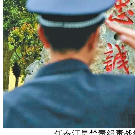
任奉江是禁毒缉毒战