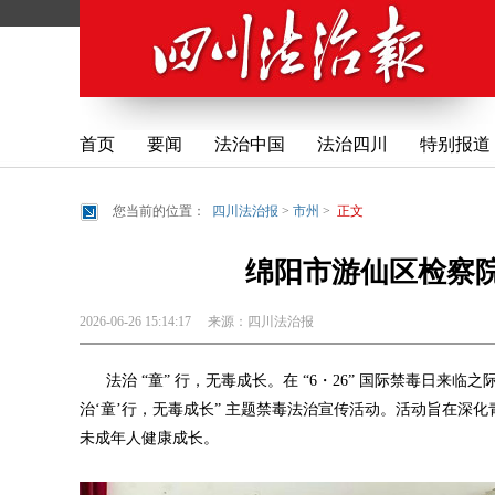
首页
要闻
法治中国
法治四川
特别报道
您当前的位置：
四川法治报
>
市州
>
正文
绵阳市游仙区检察
2026-06-26 15:14:17
来源：
四川法治报
法治 “童” 行，无毒成长。在 “6・26” 国际禁毒日来
治‘童’行，无毒成长” 主题禁毒法治宣传活动。活动旨在深
未成年人健康成长。