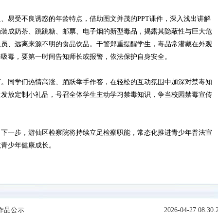
易受不良诱惑的年龄特点，借助图文并茂的PPT课件，深入浅出讲解
伪装成奶茶、跳跳糖、邮票、电子烟的新型毒品，揭露其隐蔽性与巨大危
人员、远离来源不明的食品饮品。干警郑重提醒学生，毒品常潜藏在外观
诱吸毒，要第一时间告知师长或报警，依法保护自身安全。
。同学们热情高涨、踊跃举手作答，在轻松的互动氛围中加深对禁毒知
生发放定制小礼品，号召全体学生主动学习禁毒知识，争当校园禁毒宣传
下一步，游仙区检察院将持续立足检察职能，常态化推进青少年普法宣
航青少年健康成长。
作品公示
2026-04-27 08:30: