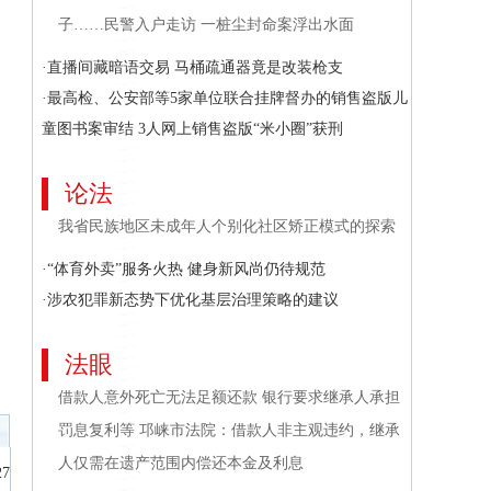
子……民警入户走访 一桩尘封命案浮出水面
·直播间藏暗语交易 马桶疏通器竟是改装枪支
·最高检、公安部等5家单位联合挂牌督办的销售盗版儿
童图书案审结 3人网上销售盗版“米小圈”获刑
论法
我省民族地区未成年人个别化社区矫正模式的探索
·“体育外卖”服务火热 健身新风尚仍待规范
·涉农犯罪新态势下优化基层治理策略的建议
法眼
借款人意外死亡无法足额还款 银行要求继承人承担
罚息复利等 邛崃市法院：借款人非主观违约，继承
人仅需在遗产范围内偿还本金及利息
27