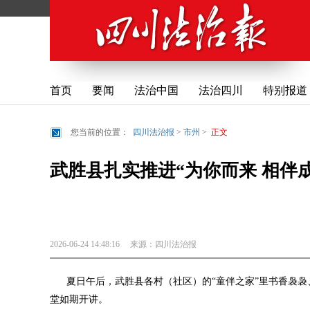
首页
要闻
法治中国
法治四川
特别报道
您当前的位置：
四川法治报
>
市州
>
正文
武胜县扎实推进“为你而来 相伴
2026-06-24 14:48:16
来源：
四川法治报
夏日午后，武胜县各村（社区）的“童伴之家”里书香袅袅
堂如期开讲。