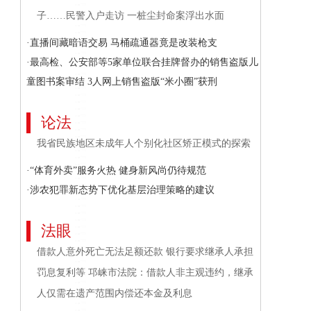
子……民警入户走访 一桩尘封命案浮出水面
·直播间藏暗语交易 马桶疏通器竟是改装枪支
·最高检、公安部等5家单位联合挂牌督办的销售盗版儿
童图书案审结 3人网上销售盗版“米小圈”获刑
论法
我省民族地区未成年人个别化社区矫正模式的探索
·“体育外卖”服务火热 健身新风尚仍待规范
·涉农犯罪新态势下优化基层治理策略的建议
法眼
借款人意外死亡无法足额还款 银行要求继承人承担
罚息复利等 邛崃市法院：借款人非主观违约，继承
人仅需在遗产范围内偿还本金及利息