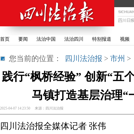
首页
要闻
法治中国
法治四川
特别报道
视频
您当前的位置：
四川法治报
>
市州
践行“枫桥经验” 创新“五
马镇打造基层治理“
2025-04-07 14:23:50
来源：
四川法治报
四川法治报全媒体记者 张伟